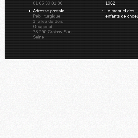
01 85 39 01 80
1962
Adresse postale
Le manuel des
Paix liturgique
enfants de choe
1, allée du Bois
Gougenot
78 290 Croissy-Sur-
Seine