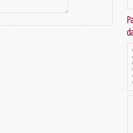
Pa
da