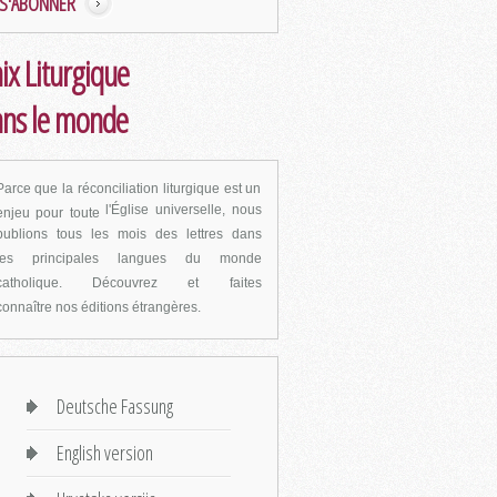
S'ABONNER
ix Liturgique
ns le monde
Parce que la réconciliation liturgique est un
l'Église universelle, nous
enjeu pour toute
publions tous les mois des lettres dans
les
principales langues du monde
catholique. Découvrez et faites
connaître
nos éditions étrangères.
Deutsche Fassung
English version